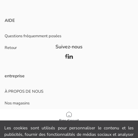
AIDE
Questions fréquemment posées
Suivez-nous
Retour
entreprise
À PROPOS DE NOUS
Nos magasins
Opportunités de carrière
Page d'accueil
Soutien aux entreprises
Les cookies sont utilisés pour personnaliser le contenu et les
publicités, fournir des fonctionnalités de médias sociaux et analyser
Catégories