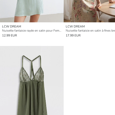
LCW DREAM
LCW DREAM
Nuisette fantaisie rayée en satin pour Femmes à encolure en V
12.99 EUR
17.99 EUR