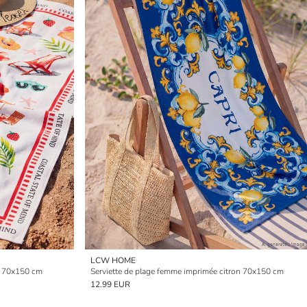
LCW HOME
me 70x150 cm
Serviette de plage femme imprimée citron 70x150 cm
12.99 EUR