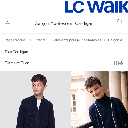
Garçon Adolescent Cardigan
Page d'accueil
Enfants
Vêtements pour jeunes hommes
Garçon Adol
Tout
Cardigan
Filtrer et Trier