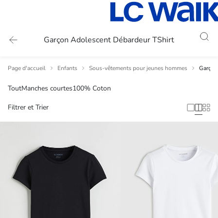
Garçon Adolescent Débardeur TShirt
Page d'accueil
Enfants
Sous-vêtements pour jeunes hommes
Garçon
Tout
Manches courtes
100% Coton
Filtrer et Trier