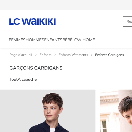
FEMMES
HOMMES
ENFANTS
BÉBÉ
LCW HOME
Page d'accueil
Enfants
Enfants Vêtements
Enfants Cardigans
GARÇONS CARDIGANS
Tout
À capuche