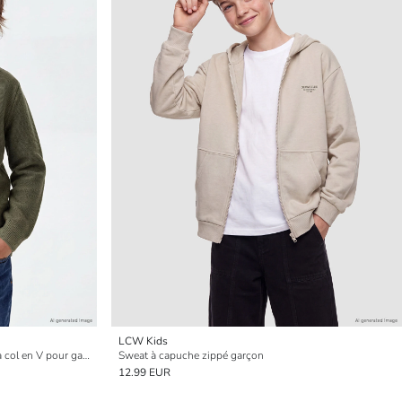
LCW Kids
Cardigan en tricot à manches longues à col en V pour garçons
Sweat à capuche zippé garçon
12.99 EUR