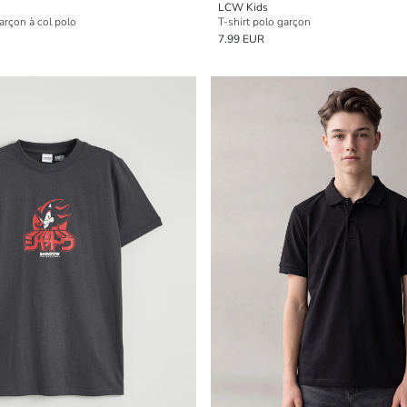
LCW Kids
arçon à col polo
T-shirt polo garçon
7.99 EUR