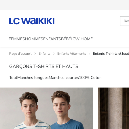
FEMMES
HOMMES
ENFANTS
BÉBÉ
LCW HOME
Page d'accueil
Enfants
Enfants Vêtements
Enfants T-shirts et hau
GARÇONS T-SHIRTS ET HAUTS
Tout
Manches longues
Manches courtes
100% Coton