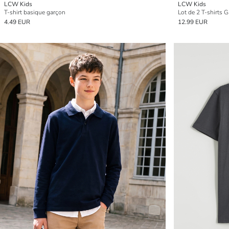
LCW Kids
LCW Kids
T-shirt basique garçon
Lot de 2 T-shirts G
4.49 EUR
12.99 EUR