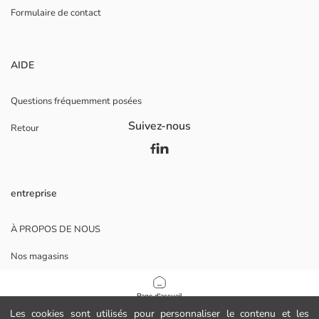
Formulaire de contact
AIDE
Questions fréquemment posées
Suivez-nous
Retour
entreprise
À PROPOS DE NOUS
Nos magasins
Opportunités de carrière
Page d'accueil
Soutien aux entreprises
Les cookies sont utilisés pour personnaliser le contenu et les