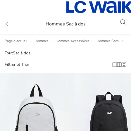
Hommes Sac à dos
Page d'accueil
Hommes
Hommes Accessoires
Hommes Sacs
Ho
Tout
Sac à dos
Filtrer et Trier