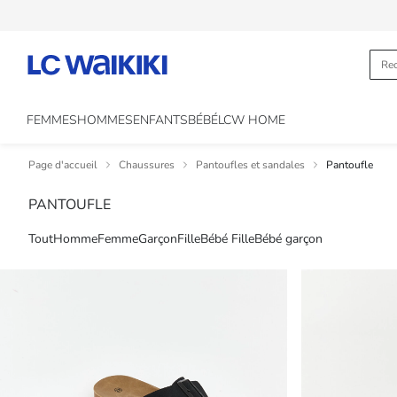
FEMMES
HOMMES
ENFANTS
BÉBÉ
LCW HOME
Page d'accueil
Chaussures
Pantoufles et sandales
Pantoufle
PANTOUFLE
Tout
Homme
Femme
Garçon
Fille
Bébé Fille
Bébé garçon