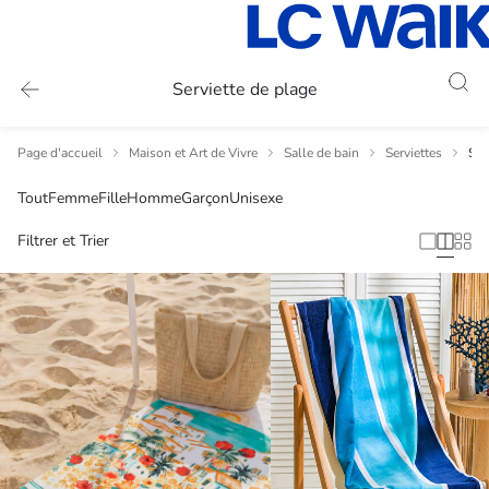
Serviette de plage
Page d'accueil
Maison et Art de Vivre
Salle de bain
Serviettes
Ser
Tout
Femme
Fille
Homme
Garçon
Unisexe
Filtrer et Trier