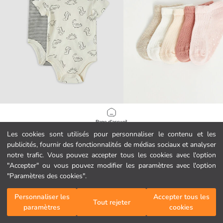
LCW baby
LCW baby
Page d'accueil
Body Bébé Imprimé Pressionné Bébés Garçons Lot de 2
Les cookies sont utilisés pour personnaliser le contenu et les
7.99 EUR
4.49 EUR
publicités, fournir des fonctionnalités de médias sociaux et analyser
Catégories
notre trafic. Vous pouvez accepter tous les cookies avec l'option
"Accepter" ou vous pouvez modifier les paramètres avec l'option
Mon panier
1
/
193
"Paramètres des cookies".
Personnaliser les
Accepter tous les
Tout rejeter
paramètres
cookies