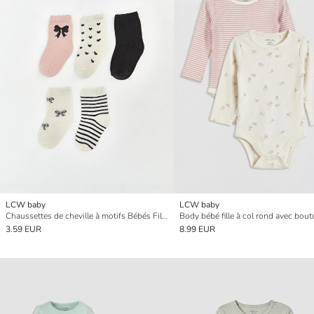
LCW baby
LCW baby
Chaussettes de cheville à motifs Bébés Filles 5 Pièces
3.59 EUR
8.99 EUR