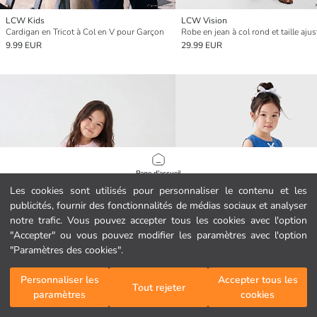
LCW Kids
LCW Vision
Cardigan en Tricot à Col en V pour Garçon
Robe en jean à col rond et taille ajus
9.99 EUR
29.99 EUR
Page d'accueil
Les cookies sont utilisés pour personnaliser le contenu et les
publicités, fournir des fonctionnalités de médias sociaux et analyser
Catégories
notre trafic. Vous pouvez accepter tous les cookies avec l'option
"Accepter" ou vous pouvez modifier les paramètres avec l'option
Mon panier
1
/
22008
"Paramètres des cookies".
Personnaliser les
Accepter tous les
Tout rejeter
paramètres
cookies