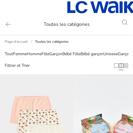
Toutes les catégories
Page d'accueil
Toutes les catégories
Tout
Femme
Homme
Fille
Garçon
Bébé Fille
Bébé garçon
Unisexe
Garçon 
Filtrer et Trier