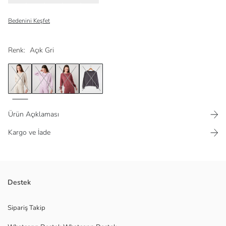
Bedenini Keşfet
Renk:
Açık Gri
Ürün Açıklaması
Kargo ve İade
Viskon karışımlı esnek kumaştan
Destek
Bilekleri ve alt kısmı ribanalı
Sipariş Takip