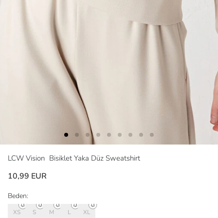
LCW Vision
Bisiklet Yaka Düz Sweatshirt
10,99 EUR
Beden:
XS
S
M
L
XL