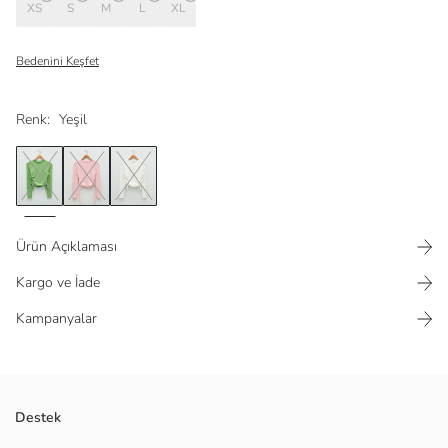
XS
S
M
L
XL
Bedenini Keşfet
Renk:
Yeşil
Ürün Açıklaması
Kargo ve İade
Kampanyalar
Viskon karışımlı kumaştan
Destek
Yanları ip detaylı