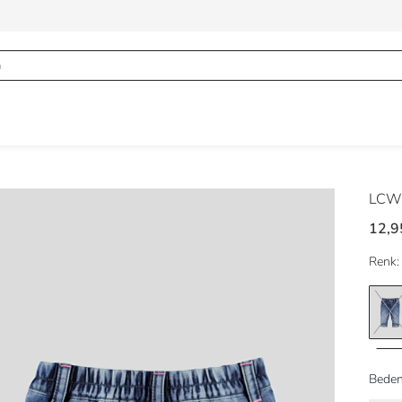
LCW
12,9
Renk:
Beden