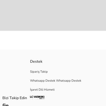
Destek
Ana Kumaş:
Menşei:
Satıcı:
Sipariş Takip
Marka:
Whatsapp Destek Whatsapp Destek
Cinsiyet:
Kalıp:
İşaret Dili Hizmeti
Bel Fiti:
Bizi Takip Edin