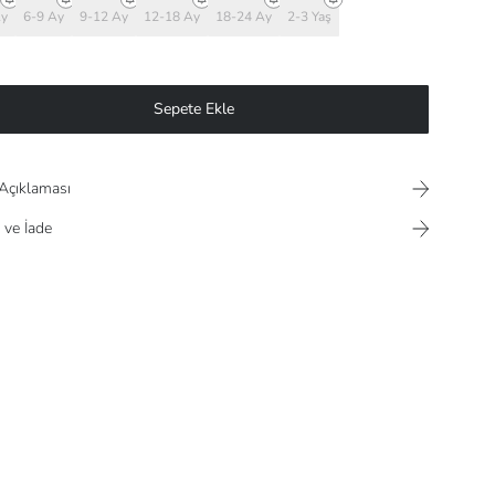
Ay
6-9 Ay
9-12 Ay
12-18 Ay
18-24 Ay
2-3 Yaş
Sepete Ekle
Açıklaması
 ve İade