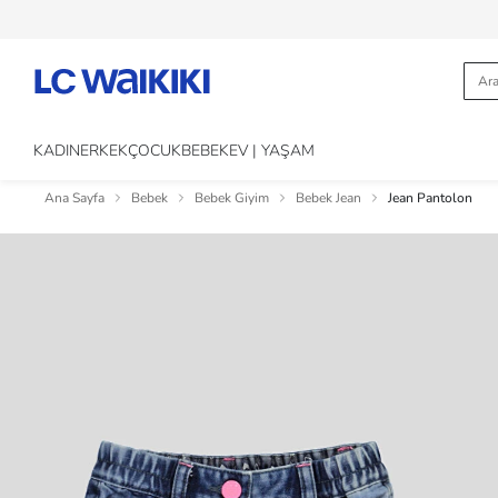
KADIN
ERKEK
ÇOCUK
BEBEK
EV | YAŞAM
Ana Sayfa
Bebek
Bebek Giyim
Bebek Jean
Jean Pantolon