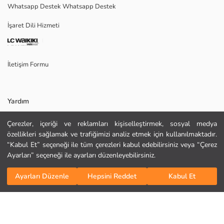
Whatsapp Destek Whatsapp Destek
Menşei:
Satıcı:
İşaret Dili Hizmeti
Marka:
Cinsiyet:
Kalınlık:
İletişim Formu
Yardım
Çerezler, içeriği ve reklamları kişiselleştirmek, sosyal medya
Sıkça Sorulan Sorular
özellikleri sağlamak ve trafiğimizi analiz etmek için kullanılmaktadır.
“Kabul Et” seçeneği ile tüm çerezleri kabul edebilirsiniz veya “Çerez
KURU TEMİZLEME YAPILAMAZ
İade
Ayarları” seçeneği ile ayarları düzenleyebilirsiniz.
DÜŞÜK SICAKLIKTA ÜTÜLEYİNİZ
Bizi Takip Edin
Site Haritası
TAMBURLU KURUTMA YAPMAYINIZ
Sepete Ekle
AĞARTICI KULLANMAYINIZ
Ayarları Düzenle
Hepsini Reddet
Kabul Et
Hediye Kartı Satın Al
MAKSİMUM 30 °C SICAKLIKTA YIKAYINIZ
Kurumsal