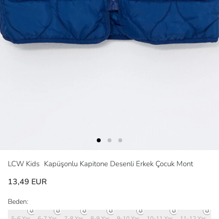
LCW Kids
Kapüşonlu Kapitone Desenli Erkek Çocuk Mont
13,49 EUR
Beden:
5-6 Yaş
6-7 Yaş
7-8 Yaş
8-9 Yaş
9-10 Yaş
10-11 Yaş
11-12 Yaş
12