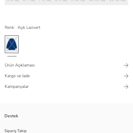
Renk:
Açık Lacivert
Ürün Açıklaması
Kargo ve İade
Kampanyalar
Su itici kumaştan
Destek
Fermuar kapamalı
Ana Kumaş:
Sipariş Takip