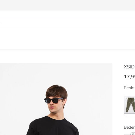
XSI
17,9
Renk:
Beden