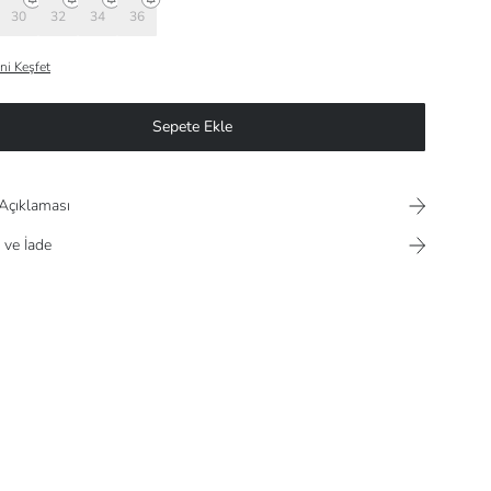
30
32
34
36
ni Keşfet
Sepete Ekle
Açıklaması
 ve İade