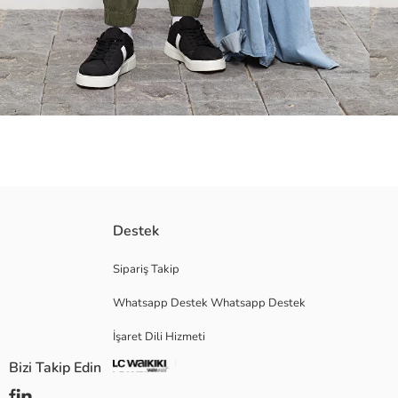
Beli lastikli ayarlanabilir ipli
Destek
Pamuklu esnek kumaştan
Sipariş Takip
Whatsapp Destek Whatsapp Destek
Ana Kumaş:
İşaret Dili Hizmeti
Menşei:
Satıcı:
Bizi Takip Edin
Marka:
Cinsiyet: