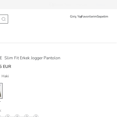
Sipariş Takip
Français
Türkçe
Giriş Yap
Favorilerim
Sepetim
DE
Slim Fit Erkek Jogger Pantolon
5 EUR
Haki
: