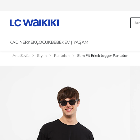
KADIN
ERKEK
ÇOCUK
BEBEK
EV | YAŞAM
Ana Sayfa
Giyim
Pantolon
Slim Fit Erkek Jogger Pantolon