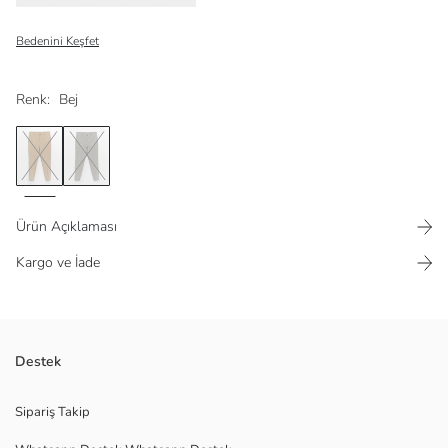
Bedenini Keşfet
Renk:
Bej
Ürün Açıklaması
Kargo ve İade
Rahatlık ve şıklığı bir arada sunan viskon karışımlı kumaştan üretilmiştir.
Destek
Sipariş Takip