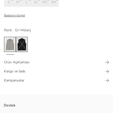
S
M
L
XL
2XL
3XL
Bedenini Keşfet
Renk:
Gri Melanj
Ürün Açıklaması
Kargo ve İade
Kampanyalar
Fermuarlı cepli
Destek
Astarlı