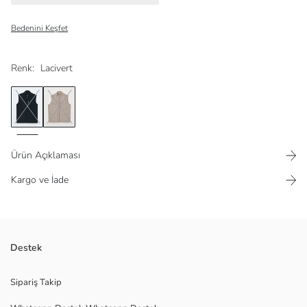
Bedenini Keşfet
Renk:
Lacivert
Ürün Açıklaması
Kargo ve İade
Dış tarafı sentetik kumaştan üretilen
Destek
Cep detaylı
Fermuar kapamalı
Sipariş Takip