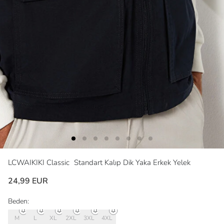
LCWAIKIKI Classic
Standart Kalıp Dik Yaka Erkek Yelek
24,99 EUR
Beden:
M
L
XL
2XL
3XL
4XL