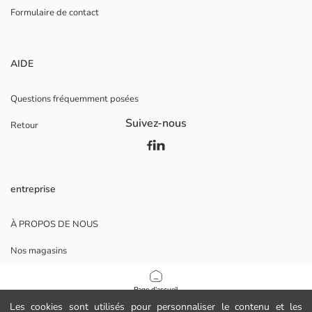
Formulaire de contact
AIDE
Questions fréquemment posées
Suivez-nous
Retour
entreprise
À PROPOS DE NOUS
Nos magasins
Opportunités de carrière
Page d'accueil
Soutien aux entreprises
Les cookies sont utilisés pour personnaliser le contenu et les