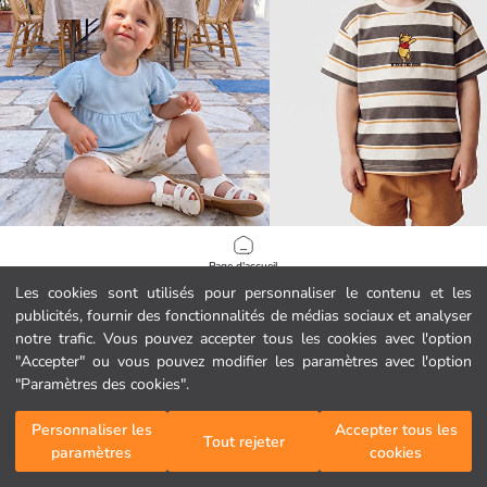
LCW baby
LCW baby
Page d'accueil
Ensemble pour bébé fille à motif floral
Les cookies sont utilisés pour personnaliser le contenu et les
11.99 EUR
12.99 EUR
publicités, fournir des fonctionnalités de médias sociaux et analyser
Catégories
notre trafic. Vous pouvez accepter tous les cookies avec l'option
"Accepter" ou vous pouvez modifier les paramètres avec l'option
Mon panier
1
/
281
"Paramètres des cookies".
Personnaliser les
Accepter tous les
Tout rejeter
paramètres
cookies