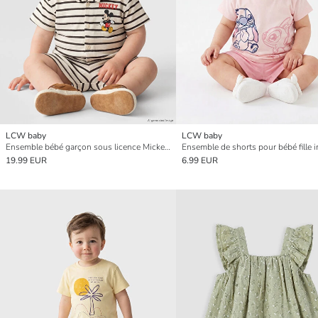
LCW baby
LCW baby
Ensemble bébé garçon sous licence Mickey Mouse
19.99 EUR
6.99 EUR