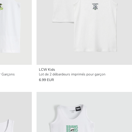
LCW Kids
r Garçons
Lot de 2 débardeurs imprimés pour garçon
6.99 EUR