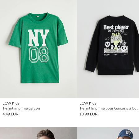
LCW Kids
LCW Kids
T-shirt imprimé garçon
T-shirt Imprimé pour Garçons à Col
4.49 EUR
10.99 EUR