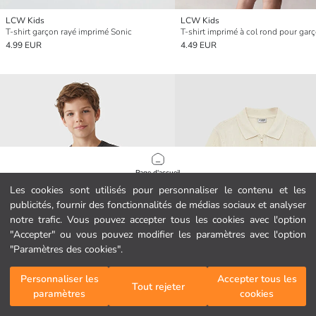
LCW Kids
LCW Kids
T-shirt garçon rayé imprimé Sonic
T-shirt imprimé à col rond pour gar
4.99 EUR
4.49 EUR
Page d'accueil
Les cookies sont utilisés pour personnaliser le contenu et les
publicités, fournir des fonctionnalités de médias sociaux et analyser
Catégories
notre trafic. Vous pouvez accepter tous les cookies avec l'option
"Accepter" ou vous pouvez modifier les paramètres avec l'option
Mon panier
1
/
417
"Paramètres des cookies".
Personnaliser les
Accepter tous les
Tout rejeter
paramètres
cookies