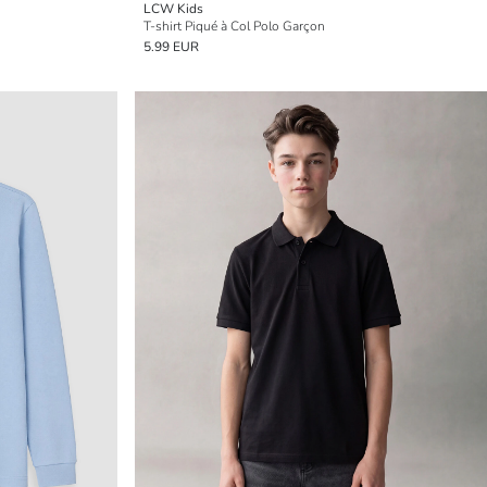
LCW Kids
T-shirt Piqué à Col Polo Garçon
5.99 EUR