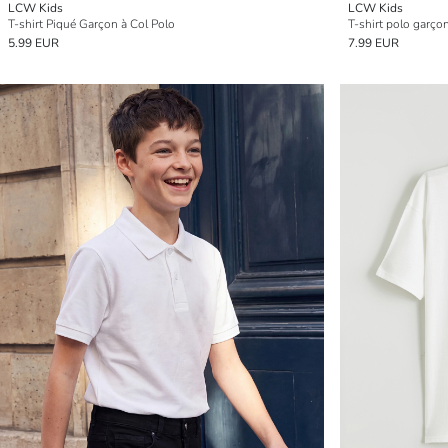
LCW Kids
LCW Kids
T-shirt Piqué Garçon à Col Polo
T-shirt polo garço
5.99 EUR
7.99 EUR