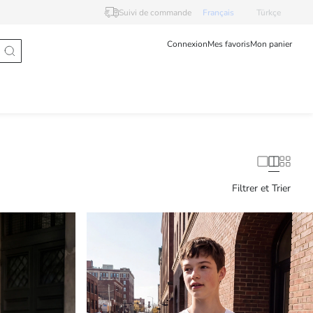
Suivi de commande
Français
Türkçe
Connexion
Mes favoris
Mon panier
Filtrer et Trier