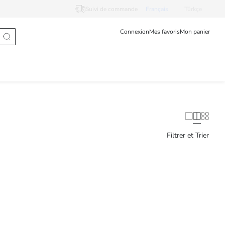
Suivi de commande
Français
Türkçe
Connexion
Mes favoris
Mon panier
Filtrer et Trier