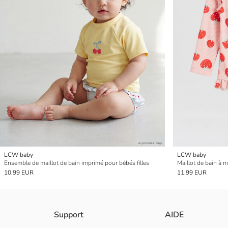
LCW baby
LCW baby
Ensemble de maillot de bain imprimé pour bébés filles
Maillot de bain à 
10.99 EUR
11.99 EUR
Support
AIDE