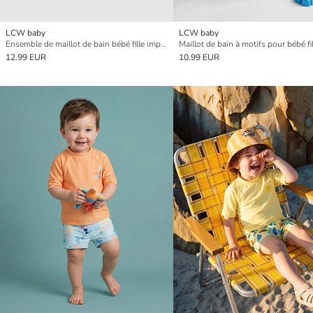
LCW baby
LCW baby
Ensemble de maillot de bain bébé fille imprimé Stitch
Maillot de bain à motifs pour bébé fil
12.99 EUR
10.99 EUR