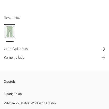
Renk:
Haki
Ürün Açıklaması
Kargo ve İade
Beli ve paçası lastikli
Destek
%100 viskon kumaştan
Ana Kumaş:
Sipariş Takip
Menşei:
Whatsapp Destek Whatsapp Destek
Satıcı:
Marka: