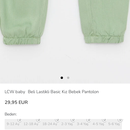
LCW baby
Beli Lastikli Basic Kız Bebek Pantolon
29,95 EUR
Beden:
9-12 Ay
12-18 Ay
18-24 Ay
2-3 Yaş
3-4 Yaş
4-5 Yaş
5-6 Yaş