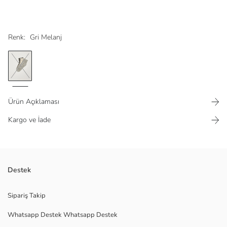
Renk:
Gri Melanj
Ürün Açıklaması
Kargo ve İade
Burnu dikişli
Destek
Pamuk karışımlı kumaştan
Ana Kumaş Antrasit Melanj:
Sipariş Takip
Whatsapp Destek Whatsapp Destek
Ana Kumaş Bej Melanj: