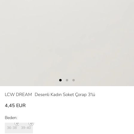
LCW DREAM
Desenli Kadın Soket Çorap 3'lü
4,45 EUR
Beden:
36-38
39-40