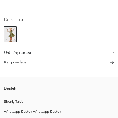
Renk:
Haki
Ürün Açıklaması
Kargo ve İade
Dökümlü poplin kumaştan
Destek
Ana Kumaş:
Menşei:
Sipariş Takip
Satıcı:
Whatsapp Destek Whatsapp Destek
Marka:
Cinsiyet: