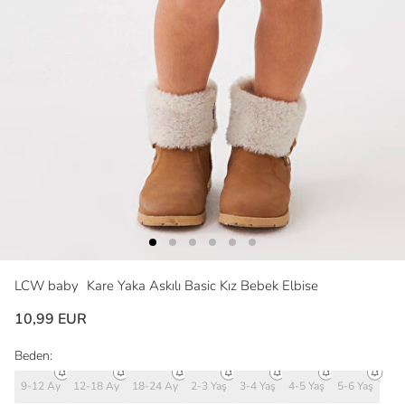
LCW baby
Kare Yaka Askılı Basic Kız Bebek Elbise
10,99 EUR
Beden:
9-12 Ay
12-18 Ay
18-24 Ay
2-3 Yaş
3-4 Yaş
4-5 Yaş
5-6 Yaş