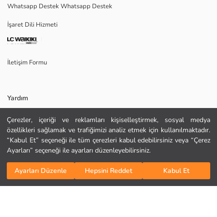
Whatsapp Destek Whatsapp Destek
Dolgu:
Menşei:
İşaret Dili Hizmeti
Satıcı:
Marka:
Cinsiyet:
Kalıp:
İletişim Formu
Patik Özelliği:
Yardım
Çerezler, içeriği ve reklamları kişiselleştirmek, sosyal medya
Sıkça Sorulan Sorular
özellikleri sağlamak ve trafiğimizi analiz etmek için kullanılmaktadır.
“Kabul Et” seçeneği ile tüm çerezleri kabul edebilirsiniz veya “Çerez
İade
Ayarları” seçeneği ile ayarları düzenleyebilirsiniz.
Bizi Takip Edin
Site Haritası
KURU TEMİZLEME YAPILAMAZ
Sepete Ekle
DÜŞÜK SICAKLIKTA ÜTÜLEYİNİZ
Ayarları Düzenle
Hepsini Reddet
Kabul Et
Hediye Kartı Satın Al
TAMBURLU KURUTMA YAPMAYINIZ
AĞARTICI KULLANMAYINIZ
MAKSİMUM 30 °C SICAKLIKTA YIKAYINIZ
Kurumsal